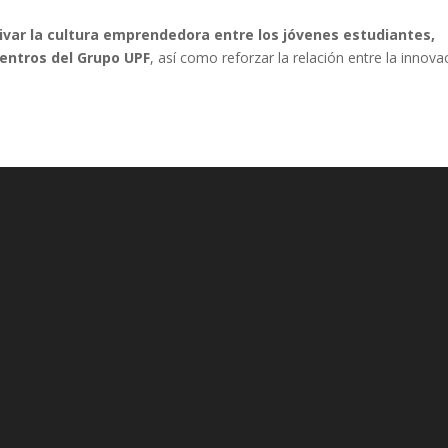
ivar la cultura emprendedora entre los jóvenes estudiantes,
entros del Grupo UPF
, así como reforzar la relación entre la innova