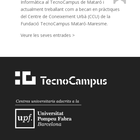
Informàtica al TecnoCampus de Mataró i
actualment treballant com a becari en pràctiques
del Centre de Coneixement Urbà (CCU) de la
Fundació TecnoCampus Mataró-Maresme.
Veure les seves entrades >