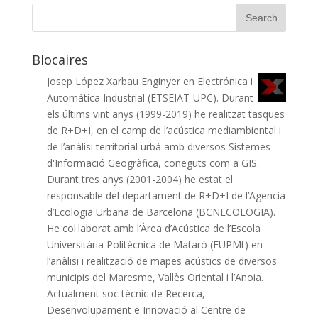
Blocaires
Josep López Xarbau
Enginyer en Electrónica i
Automàtica Industrial (ETSEIAT-UPC). Durant
els últims vint anys (1999-2019) he realitzat tasques
de R+D+I, en el camp de l’acústica mediambiental i
de l’anàlisi territorial urbà amb diversos Sistemes
d'Informació Geogràfica, coneguts com a GIS.
Durant tres anys (2001-2004) he estat el
responsable del departament de R+D+I de l’Agencia
d’Ecologia Urbana de Barcelona (BCNECOLOGIA).
He col·laborat amb l’Àrea d’Acústica de l’Escola
Universitària Politècnica de Mataró (EUPMt) en
l’anàlisi i realització de mapes acústics de diversos
municipis del Maresme, Vallès Oriental i l’Anoia.
Actualment soc tècnic de Recerca,
Desenvolupament e Innovació al Centre de