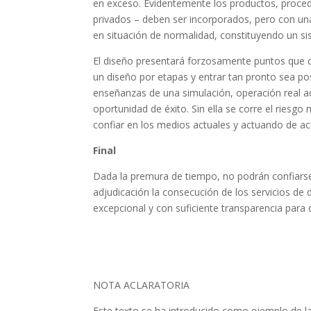
en exceso. Evidentemente los productos, proced
privados – deben ser incorporados, pero con u
en situación de normalidad, constituyendo un si
El diseño presentará forzosamente puntos que de
un diseño por etapas y entrar tan pronto sea pos
enseñanzas de una simulación, operación real ad
oportunidad de éxito. Sin ella se corre el riesgo
confiar en los medios actuales y actuando de ac
Final
Dada la premura de tiempo, no podrán confiarse 
adjudicación la consecución de los servicios de 
excepcional y con suficiente transparencia para q
NOTA ACLARATORIA
Este texto se ha introducido como ejemplo de la