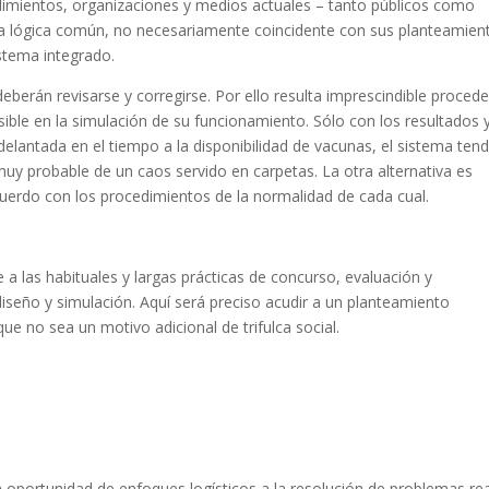
imientos, organizaciones y medios actuales – tanto públicos como
na lógica común, no necesariamente coincidente con sus planteamien
stema integrado.
berán revisarse y corregirse. Por ello resulta imprescindible procede
ible en la simulación de su funcionamiento. Sólo con los resultados 
elantada en el tiempo a la disponibilidad de vacunas, el sistema ten
 muy probable de un caos servido en carpetas. La otra alternativa es
uerdo con los procedimientos de la normalidad de cada cual.
a las habituales y largas prácticas de concurso, evaluación y
diseño y simulación. Aquí será preciso acudir a un planteamiento
ue no sea un motivo adicional de trifulca social.
 oportunidad de enfoques logísticos a la resolución de problemas rea