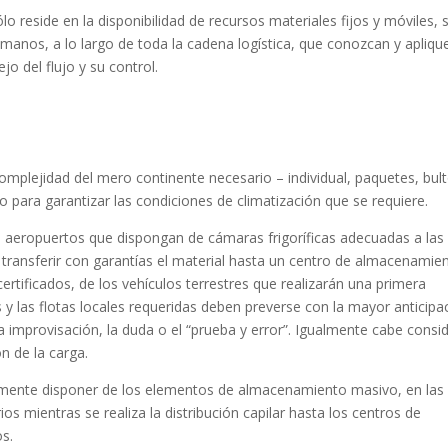
o reside en la disponibilidad de recursos materiales fijos y móviles, 
anos, a lo largo de toda la cadena logística, que conozcan y apliqu
o del flujo y su control.
omplejidad del mero continente necesario – individual, paquetes, bult
ara garantizar las condiciones de climatización que se requiere.
os aeropuertos que dispongan de cámaras frigoríficas adecuadas a las
ransferir con garantías el material hasta un centro de almacenamien
ertificados, de los vehículos terrestres que realizarán una primera
 y las flotas locales requeridas deben preverse con la mayor anticipa
la improvisación, la duda o el “prueba y error”. Igualmente cabe consi
n de la carga.
mente disponer de los elementos de almacenamiento masivo, en las
os mientras se realiza la distribución capilar hasta los centros de
os.