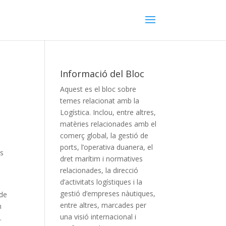
Informació del Bloc
Aquest es el bloc sobre
temes relacionat amb la
Logística. Inclou, entre altres,
matèries relacionades amb el
comerç global, la gestió de
ports, l’operativa duanera, el
os
dret marítim i normatives
relacionades, la direcció
d’activitats logístiques i la
gestió d’empreses nàutiques,
sde
entre altres, marcades per
n
una visió internacional i
.