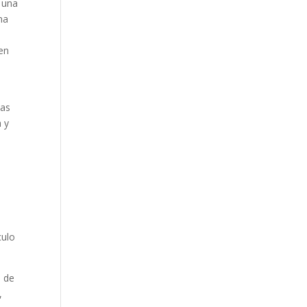
a una
na
 en
ias
a y
e
culo
, de
,