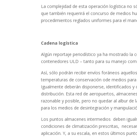
La complejidad de esta operación logística no sól
que también requerirá el concurso de medios hum
procedimientos reglados uniformes para el manej
Cadena logística
Algún reportaje periodístico ya ha mostrado la c
contenedores ULD – tanto para su manejo como p
Así, sólo podrán recibir envíos foráneos aquell
temperaturas de conservación ode medios para t
Igualmente deberán disponerse, identificados y c
distribución. Esta red de aeropuertos, almacenes
razonable y posible, pero no quedar al albur de 
para los medios de desintegración y manipulació
Los puntos almacenes intermedios deben igual
condiciones de climatización prescritas, necesari
aplicación. Y, a su escala, en estos últimos punt