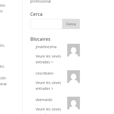
professional.
sino
en
Cerca
Blocaires
os,
jmartinezma
Veure les seves
entrades >
to.
cescribano
ción
Veure les seves
derar
entrades >
vbernardo
Veure les seves