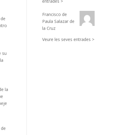
entrades >
Francisco de
 de
Paula Salazar de
ntro
la Cruz
Veure les seves entrades >
e su
la
de la
ue
neje
 de