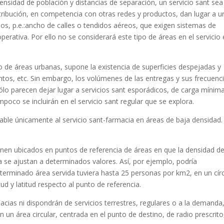
ensidad de población y distancias de separación, un servicio sant se
ribución, en competencia con otras redes y productos, dan lugar a u
s, p.e.:ancho de calles o tendidos aéreos, que exigen sistemas de
operativa. Por ello no se considerará este tipo de áreas en el servicio
o de áreas urbanas, supone la existencia de superficies despejadas y
ntos, etc. Sin embargo, los volúmenes de las entregas y sus frecuenc
ólo parecen dejar lugar a servicios sant esporádicos, de carga mínim
poco se incluirán en el servicio sant regular que se explora.
cable únicamente al servicio sant-farmacia en áreas de baja densidad.
en ubicados en puntos de referencia de áreas en que la densidad d
a se ajustan a determinados valores. Así, por ejemplo, podría
terminado área servida tuviera hasta 25 personas por km2, en un cír
ud y latitud respecto al punto de referencia.
cias ni dispondrán de servicios terrestres, regulares o a la demanda
un área circular, centrada en el punto de destino, de radio prescrito