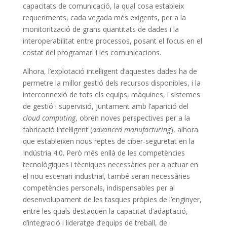
capacitats de comunicació, la qual cosa estableix
requeriments, cada vegada més exigents, per a la
monitorització de grans quantitats de dades i la
interoperabilitat entre processos, posant el focus en el
costat del programari i les comunicacions.
Alhora, l’explotació intel·ligent d’aquestes dades ha de
permetre la millor gestió dels recursos disponibles, i la
interconnexió de tots els equips, màquines, i sistemes
de gestió i supervisió, juntament amb l’aparició del
cloud computing
, obren noves perspectives per a la
fabricació intel·ligent (
advanced manufacturing
), alhora
que estableixen nous reptes de cíber-seguretat en la
Indústria 4.0. Però més enllà de les competències
tecnològiques i tècniques necessàries per a actuar en
el nou escenari industrial, també seran necessàries
competències personals, indispensables per al
desenvolupament de les tasques pròpies de l’enginyer,
entre les quals destaquen la capacitat d’adaptació,
d’integració i lideratge d’equips de treball, de