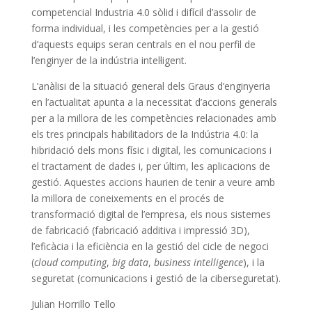
competencial Industria 4.0 sòlid i difícil d’assolir de
forma individual, i les competències per a la gestió
d’aquests equips seran centrals en el nou perfil de
l’enginyer de la indústria intel·ligent.
L’anàlisi de la situació general dels Graus d’enginyeria
en l’actualitat apunta a la necessitat d’accions generals
per a la millora de les competències relacionades amb
els tres principals habilitadors de la Indústria 4.0: la
hibridació dels mons físic i digital, les comunicacions i
el tractament de dades i, per últim, les aplicacions de
gestió. Aquestes accions haurien de tenir a veure amb
la millora de coneixements en el procés de
transformació digital de l’empresa, els nous sistemes
de fabricació (fabricació additiva i impressió 3D),
l’eficàcia i la eficiència en la gestió del cicle de negoci
(
cloud computing
,
big data
,
business intelligence
), i la
seguretat (comunicacions i gestió de la ciberseguretat).
Julian Horrillo Tello