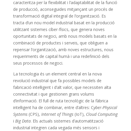
caracteritza per la flexibilitat i l’adaptabilitat de la funció
de producció, aconseguides mitjançant un procés de
transformació digital integral de l’organització. Es
tracta d’un nou model industrial basat en la producció
utilitzant sistemes cíber-físics, que genera noves
oportunitats de negoci, amb nous models basats en la
combinació de productes i serveis, que obliguen a
repensar l’organització, amb noves estructures, nous
requeriments de capital humà i una redefinició dels
seus processos de negoci.
La tecnologia és un element central en la nova
revolució industrial que fa possibles models de
fabricació intel·ligent i d’alt valor, que necessiten alta
connectivitat i que gestionen grans volums
d’informació. El full de ruta tecnològic de la fàbrica
intel·ligent ha de combinar, entre d’altres: C
yber-Physical
Systems
(CPS),
Internet of Things
(IoT),
Cloud Computing
i
Big Data
. Els actuals sistemes d’automatització
industrial integren cada vegada més sensors i