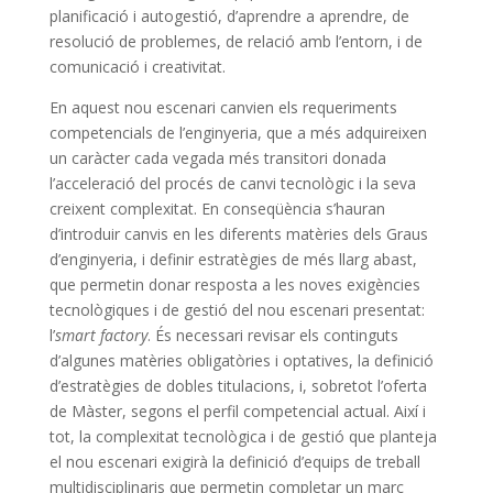
planificació i autogestió, d’aprendre a aprendre, de
resolució de problemes, de relació amb l’entorn, i de
comunicació i creativitat.
En aquest nou escenari canvien els requeriments
competencials de l’enginyeria, que a més adquireixen
un caràcter cada vegada més transitori donada
l’acceleració del procés de canvi tecnològic i la seva
creixent complexitat. En conseqüència s’hauran
d’introduir canvis en les diferents matèries dels Graus
d’enginyeria, i definir estratègies de més llarg abast,
que permetin donar resposta a les noves exigències
tecnològiques i de gestió del nou escenari presentat:
l’
smart factory
. És necessari revisar els continguts
d’algunes matèries obligatòries i optatives, la definició
d’estratègies de dobles titulacions, i, sobretot l’oferta
de Màster, segons el perfil competencial actual. Així i
tot, la complexitat tecnològica i de gestió que planteja
el nou escenari exigirà la definició d’equips de treball
multidisciplinaris que permetin completar un marc