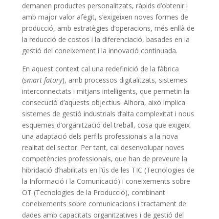
demanen productes personalitzats, ràpids d’obtenir i
amb major valor afegit, s’exigeixen noves formes de
producció, amb estratègies d’operacions, més enllà de
la reducció de costos i la diferenciació, basades en la
gestió del coneixement i la innovació continuada.
En aquest context cal una redefinició de la fàbrica
(
smart fatory
), amb processos digitalitzats, sistemes
interconnectats i mitjans intel·ligents, que permetin la
consecució d’aquests objectius. Alhora, això implica
sistemes de gestió industrials d’alta complexitat i nous
esquemes d’organització del treball, cosa que exigeix
una adaptació dels perfils professionals a la nova
realitat del sector. Per tant, cal desenvolupar noves
competències professionals, que han de preveure la
hibridació d’habilitats en l’ús de les TIC (Tecnologies de
la Informació i la Comunicació) i coneixements sobre
OT (Tecnologies de la Producció), combinant
coneixements sobre comunicacions i tractament de
dades amb capacitats organitzatives i de gestió del