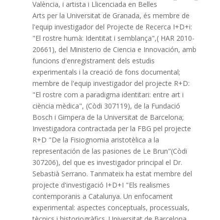
València, i artista i Llicenciada en Belles
Arts per la Universitat de Granada, és membre de
l'equip investigador del Projecte de Recerca I+D+i:
"El rostre humà: Identitat i semblança",( HAR 2010-
20661), del Ministerio de Ciencia e Innovación, amb
funcions d'enregistrament dels estudis
experimentals i la creació de fons documental;
membre de l'equip investigador del projecte R+D:
"El rostre com a paradigma identitari: entre art i
ciència mèdica", (Còdi 307119), de la Fundació
Bosch i Gimpera de la Universitat de Barcelona;
Investigadora contractada per la FBG pel projecte
R+D "De la Fisiognomia aristotèlica a la
representación de las pasiones de Le Brun"(Còdi
307206), del que es investigador principal el Dr.
Sebastià Serrano. Tanmateix ha estat membre del
projecte d'investigació I+D+I "Els realismes
contemporanis a Catalunya. Un enfocament
experimental: aspectes conceptuals, processuals,
tècnics i historiogràfics. Universitat de Barcelona