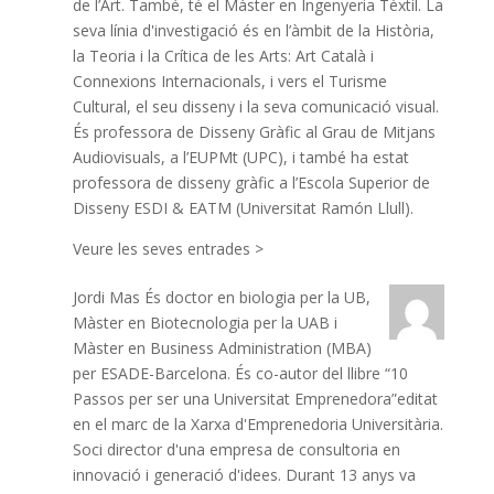
de l’Art. També, té el Màster en Ingenyeria Tèxtil. La
seva línia d'investigació és en l’àmbit de la Història,
la Teoria i la Crítica de les Arts: Art Català i
Connexions Internacionals, i vers el Turisme
Cultural, el seu disseny i la seva comunicació visual.
És professora de Disseny Gràfic al Grau de Mitjans
Audiovisuals, a l’EUPMt (UPC), i també ha estat
professora de disseny gràfic a l’Escola Superior de
Disseny ESDI & EATM (Universitat Ramón Llull).
Veure les seves entrades >
Jordi Mas
És doctor en biologia per la UB,
Màster en Biotecnologia per la UAB i
Màster en Business Administration (MBA)
per ESADE-Barcelona. És co-autor del llibre “10
Passos per ser una Universitat Emprenedora”editat
en el marc de la Xarxa d'Emprenedoria Universitària.
Soci director d'una empresa de consultoria en
innovació i generació d'idees. Durant 13 anys va