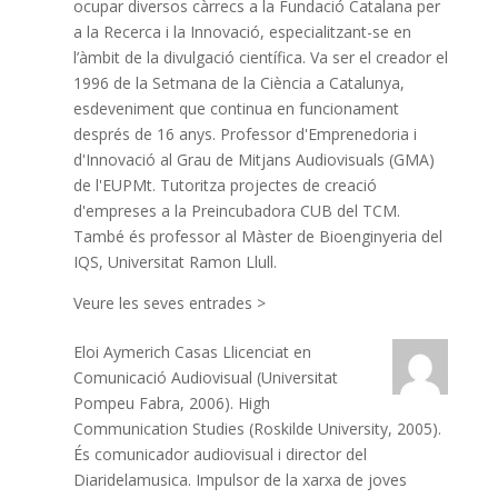
ocupar diversos càrrecs a la Fundació Catalana per
a la Recerca i la Innovació, especialitzant-se en
l’àmbit de la divulgació científica. Va ser el creador el
1996 de la Setmana de la Ciència a Catalunya,
esdeveniment que continua en funcionament
després de 16 anys. Professor d'Emprenedoria i
d'Innovació al Grau de Mitjans Audiovisuals (GMA)
de l'EUPMt. Tutoritza projectes de creació
d'empreses a la Preincubadora CUB del TCM.
També és professor al Màster de Bioenginyeria del
IQS, Universitat Ramon Llull.
Veure les seves entrades >
Eloi Aymerich Casas
Llicenciat en
Comunicació Audiovisual (Universitat
Pompeu Fabra, 2006). High
Communication Studies (Roskilde University, 2005).
És comunicador audiovisual i director del
Diaridelamusica. Impulsor de la xarxa de joves