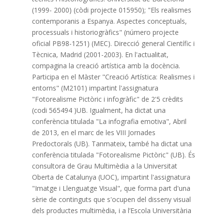
(1999- 2000) (còdi projecte 015950); "Els realismes
contemporanis a Espanya. Aspectes conceptuals,
processuals i historiogràfics" (número projecte
oficial PB98-1251) (MEC). Direcció general Científic i
Tècnica, Madrid (2001-2003). En l'actualitat,
compagina la creació artística amb la docència.
Participa en el Màster "Creació Artística: Realismes i
entorns" (M2101) impartint l'assignatura
"Fotorealisme Pictòric i infogràfic" de 2'5 crèdits
(codi 565494 )UB. Igualment, ha dictat una
conferència titulada "La infografia emotiva", Abril
de 2013, en el marc de les VIII Jornades
Predoctorals (UB). Tanmateix, també ha dictat una
conferència titulada "Fotorealisme Pictòric" (UB). És
consultora de Grau Multimèdia a la Universitat
Oberta de Catalunya (UOC), impartint l'assignatura
"Imatge i Llenguatge Visual", que forma part d'una
sèrie de continguts que s'ocupen del disseny visual
dels productes multimèdia, i a l’Escola Universitària