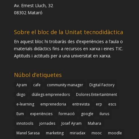
Av. Ernest Lluch, 32
08302 Mataró
Sobre el bloc de la Unitat tecnodidàctica
En aquest bloc hi trobaràs des d’experiències a l’aula o
materials didàctics fins a recursos en xarxa i eines TIC.
Aptituds i actituds per a una universitat en xarxa.
Núbol d’etiquetes
Ajram
cafe
community manager
Digital Factory
diigo
diàlegs emprenedors
Dolores Entertaintment
e-learning
emprenedoria
entrevista
erp
escs
Eum
experiències
formació
google
ilurus
innotools
jornades
Josef Ajram
Mahara
Manel Sarasa
marketing
miriadax
mooc
moodle