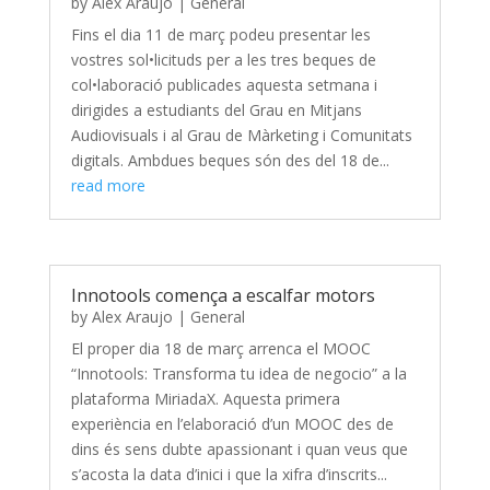
by
Alex Araujo
|
General
Fins el dia 11 de març podeu presentar les
vostres sol•licituds per a les tres beques de
col•laboració publicades aquesta setmana i
dirigides a estudiants del Grau en Mitjans
Audiovisuals i al Grau de Màrketing i Comunitats
digitals. Ambdues beques són des del 18 de...
read more
Innotools comença a escalfar motors
by
Alex Araujo
|
General
El proper dia 18 de març arrenca el MOOC
“Innotools: Transforma tu idea de negocio” a la
plataforma MiriadaX. Aquesta primera
experiència en l’elaboració d’un MOOC des de
dins és sens dubte apassionant i quan veus que
s’acosta la data d’inici i que la xifra d’inscrits...