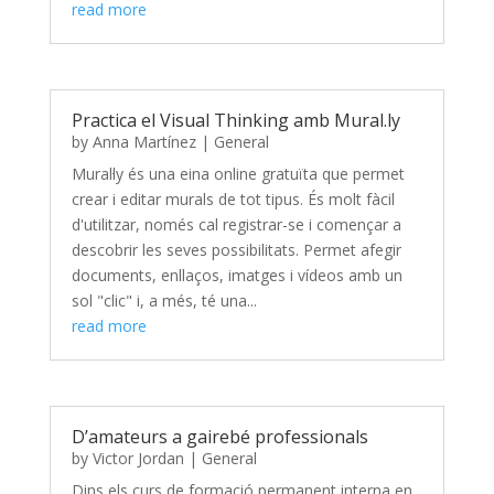
read more
Practica el Visual Thinking amb Mural.ly
by
Anna Martínez
|
General
Mural·ly és una eina online gratuïta que permet
crear i editar murals de tot tipus. És molt fàcil
d'utilitzar, només cal registrar-se i començar a
descobrir les seves possibilitats. Permet afegir
documents, enllaços, imatges i vídeos amb un
sol "clic" i, a més, té una...
read more
D’amateurs a gairebé professionals
by
Victor Jordan
|
General
Dins els curs de formació permanent interna en