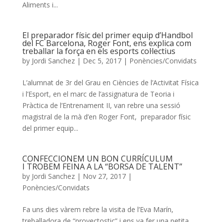
Aliments i...
El preparador físic del primer equip d’Handbol
del FC Barcelona, Roger Font, ens explica com
treballar la força en els esports col·lectius
by
Jordi Sanchez
|
Dec 5, 2017
|
Ponències/Convidats
L’alumnat de 3r del Grau en Ciències de l’Activitat Física
i l’Esport, en el marc de l’assignatura de Teoria i
Pràctica de l’Entrenament II, van rebre una sessió
magistral de la mà d’en Roger Font, preparador físic
del primer equip...
CONFECCIONEM UN BON CURRÍCULUM
I TROBEM FEINA A LA “BORSA DE TALENT”
by
Jordi Sanchez
|
Nov 27, 2017
|
Ponències/Convidats
Fa uns dies vàrem rebre la visita de l’Eva Marín,
treballadora de “proyectostic” i ens va fer una petita