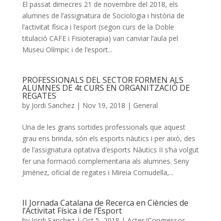
El passat dimecres 21 de novembre del 2018, els
alumnes de l’assignatura de Sociologia i història de
l’activitat física i l’esport (segon curs de la Doble
titulació CAFE i Fisioterapia) van canviar l’aula pel
Museu Olímpic i de l’esport...
PROFESSIONALS DEL SECTOR FORMEN ALS
ALUMNES DE 4t CURS EN ORGANITZACIÓ DE
REGATES
by
Jordi Sanchez
|
Nov 19, 2018
|
General
Una de les grans sortides professionals que aquest
grau ens brinda, són els esports nàutics i per això, des
de l’assignatura optativa d’esports Nàutics II s’ha volgut
fer una formació complementaria als alumnes. Seny
Jiménez, oficial de regates i Mireia Cornudella,...
II Jornada Catalana de Recerca en Ciències de
l’Activitat Física i de l’Esport
by
Jordi Sanchez
|
Oct 5, 2018
|
Actes/Congressos
,