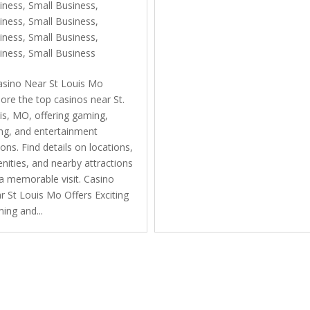
iness, Small Business
,
iness, Small Business
,
iness, Small Business
,
iness, Small Business
asino Near St Louis Mo
lore the top casinos near St.
is, MO, offering gaming,
ing, and entertainment
ons. Find details on locations,
nities, and nearby attractions
 a memorable visit. Casino
r St Louis Mo Offers Exciting
ing and...