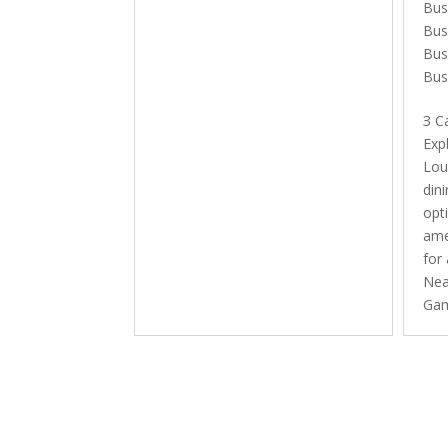
Bus
Bus
Bus
Bus
З C
Exp
Lou
din
opti
ame
for
Nea
Gam