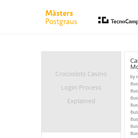
Ca
M
Crocoslots Casino
by
i
Bus
Login Process
Bus
Bus
Explained
Bus
Bus
Bus
Bus
Bus