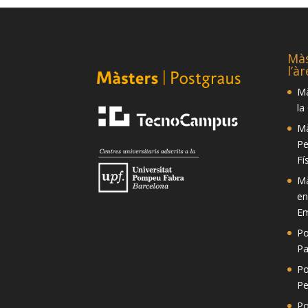
Màs
l’à
Mà
la
Mà
Pe
Fí
Mà
en
Em
Po
Pa
Po
Pe
Po