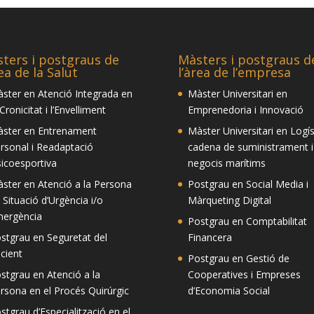
ters i postgraus de
Màsters i postgraus d
rea de la Salut
l’àrea de l’empresa
ster en Atenció Integrada en
Màster Universitari en
 Cronicitat i l’Envelliment
Emprenedoria i Innovació
ster en Entrenament
Màster Universitari en Logís
rsonal i Readaptació
cadena de suministrament i
sicoesportiva
negocis marítims
ster en Atenció a la Persona
Postgrau en Social Media i
 Situació d’Urgència i/o
Màrqueting Digital
ergència
Postgrau en Comptabilitat
stgrau en Seguretat del
Financera
cient
Postgrau en Gestió de
stgrau en Atenció a la
Cooperatives i Empreses
rsona en el Procés Quirúrgic
d’Economia Social
stgrau d’Especialització en el