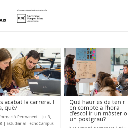
s acabat la carrera. I
Què hauries de tenir
a, què?
en compte a l’hora
d’escollir un màster o
Formació Permanent
|
Jul 3,
un postgrau?
8
|
Estudiar al TecnoCampus