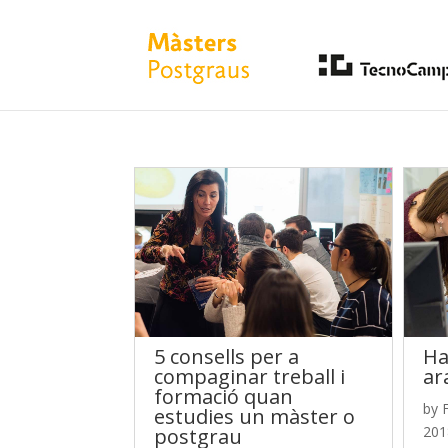
5 consells per a
Ha
compaginar treball i
ar
formació quan
by
estudies un màster o
201
postgrau