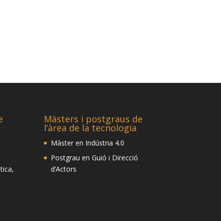
e
Màsters i postgraus de
l’àrea de la tecnologia
Màster en Indústria 4.0
Postgrau en Guió i Direcció
tica,
d’Actors