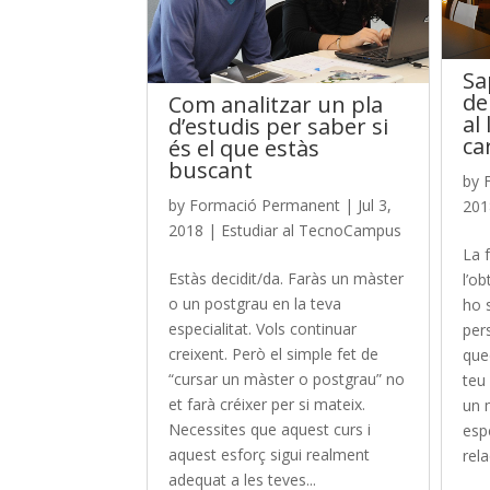
Sa
de
Com analitzar un pla
al 
d’estudis per saber si
ca
és el que estàs
buscant
by
by
Formació Permanent
|
Jul 3,
201
2018
|
Estudiar al TecnoCampus
La 
Estàs decidit/da. Faràs un màster
l’ob
o un postgrau en la teva
ho 
especialitat. Vols continuar
pers
creixent. Però el simple fet de
que
“cursar un màster o postgrau” no
teu 
et farà créixer per si mateix.
un 
Necessites que aquest curs i
espe
aquest esforç sigui realment
rela
adequat a les teves...