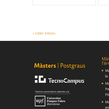
« Older Entries
Màs
l’à
Mà
la
Mà
Pe
Fí
Mà
en