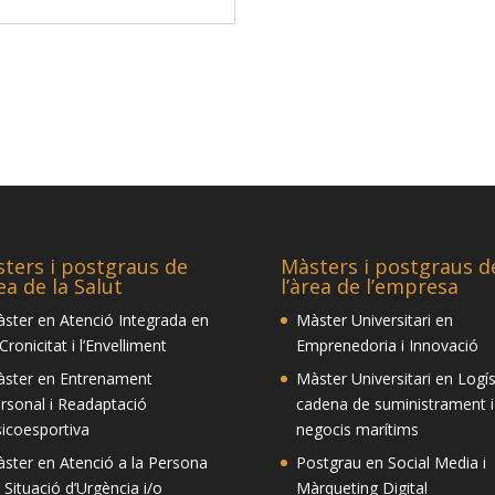
ters i postgraus de
Màsters i postgraus d
rea de la Salut
l’àrea de l’empresa
ster en Atenció Integrada en
Màster Universitari en
 Cronicitat i l’Envelliment
Emprenedoria i Innovació
ster en Entrenament
Màster Universitari en Logís
rsonal i Readaptació
cadena de suministrament i
sicoesportiva
negocis marítims
ster en Atenció a la Persona
Postgrau en Social Media i
 Situació d’Urgència i/o
Màrqueting Digital