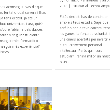
by
Formació Permanent
|
Jul 3,
2018
|
Estudiar al TecnoCamp
has aconseguit. Vas dir que
es fer tal o qual carrera i l’has
Estàs decidit: has de continuar
 ja tens el títol, ja ets un
amb els teus estudis. Saps que
uat universitari. I ara, què?
serà bo per la teva carrera, ten
 s’obre l’abisme dels dubtes:
les ganes, la força de voluntat, 
ballar o seguir estudiant?
uns diners apartats per invertir
nseguir més formació o
el teu creixement personal i
nseguir més experiència?
intel·lectual. Però, quin curs
sevol...
estudiar? T’aniria millor un màs
o un...