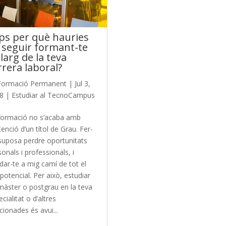
ps per què hauries
 seguir formant-te
llarg de la teva
rrera laboral?
Formació Permanent
|
Jul 3,
8
|
Estudiar al TecnoCampus
formació no s’acaba amb
tenció d’un títol de Grau. Fer-
suposa perdre oportunitats
onals i professionals, i
dar-te a mig camí de tot el
potencial. Per això, estudiar
màster o postgrau en la teva
cialitat o d’altres
cionades és avui...