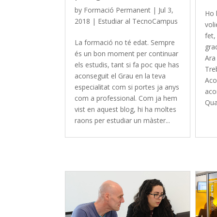
by
Formació Permanent
|
Jul 3,
Ho 
2018
|
Estudiar al TecnoCampus
voli
fet,
La formació no té edat. Sempre
grad
és un bon moment per continuar
Ara
els estudis, tant si fa poc que has
Tre
aconseguit el Grau en la teva
Aco
especialitat com si portes ja anys
aco
com a professional. Com ja hem
Qual
vist en aquest blog, hi ha moltes
raons per estudiar un màster...