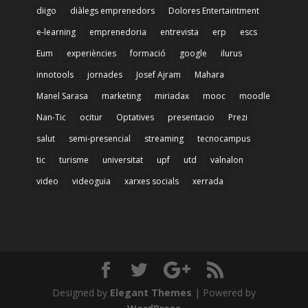
diigo
diàlegs emprenedors
Dolores Entertaintment
e-learning
emprenedoria
entrevista
erp
escs
Eum
experiències
formació
google
ilurus
innotools
jornades
Josef Ajram
Mahara
Manel Sarasa
marketing
miriadax
mooc
moodle
Nan-Tic
ocitur
Optatives
presentacio
Prezi
salut
semi-presencial
streaming
tecnocampus
tic
turisme
universitat
upf
utd
valnalon
video
videoguia
xarxes socials
xerrada
Designed by
Elegant Themes
| Powered by