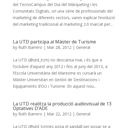
del TecnoCampus del Dia del Màrqueting i les
Comunitats Digitals, on una sèrie de professionals del
marketing de diferents sectors, varen explicar l’evolució
del marketing tradicional al marketing 2.0 marcat per...
La UTD participa al Màster de Turisme
by
Ruth Barrero
|
Mar 28, 2012
|
General
La UTD (@utd_tcm) no descansa mai, i és que a
l’octubre d’aquest any 2012 i fins al juny del 2013, a
l’Escola Universitària del Maresme es cursarà un
Màster Universitari en Gestió de Destinacions i
Equipaments d’Oci i Turisme. En aquest nou...
La UTD realitza la producció audiovisual de 13
Optatives D’ADE
by
Ruth Barrero
|
Mar 22, 2012
|
General
La UTD (@utd_tcm)es posa el xandall per posar-se a