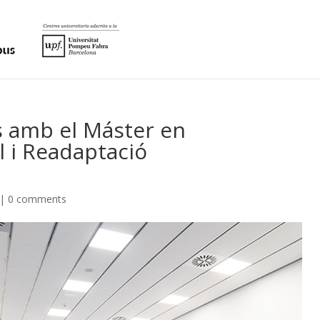
s amb el Máster en
 i Readaptació
|
0 comments