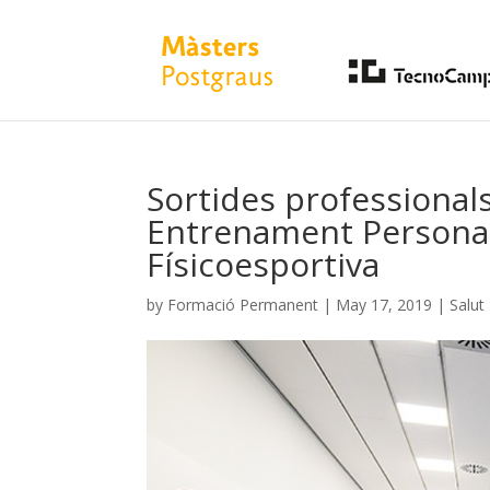
Sortides professional
Entrenament Personal
Físicoesportiva
by
Formació Permanent
|
May 17, 2019
|
Salut