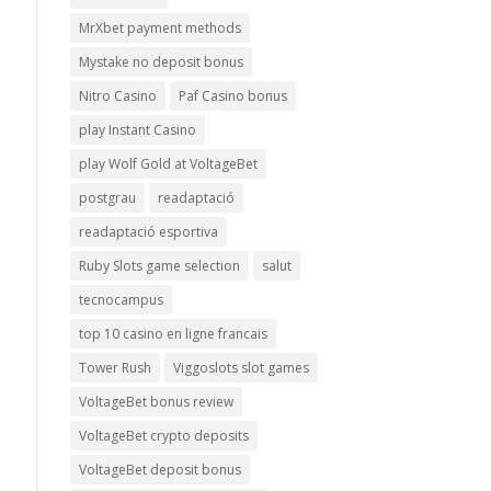
MrXbet payment methods
Mystake no deposit bonus
Nitro Casino
Paf Casino bonus
play Instant Casino
play Wolf Gold at VoltageBet
postgrau
readaptació
readaptació esportiva
Ruby Slots game selection
salut
tecnocampus
top 10 casino en ligne francais
Tower Rush
Viggoslots slot games
VoltageBet bonus review
VoltageBet crypto deposits
VoltageBet deposit bonus