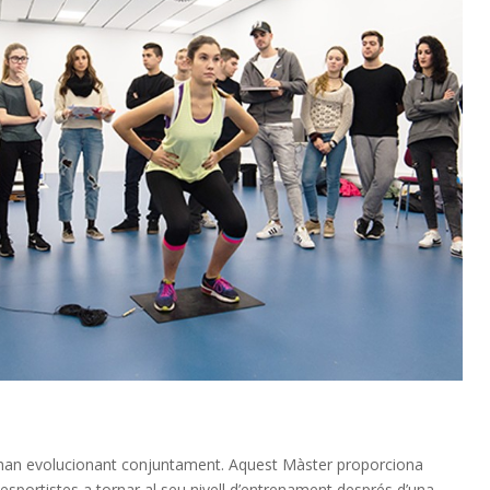
ns han evolucionant conjuntament. Aquest Màster proporciona
 esportistes a tornar al seu nivell d’entrenament després d’una