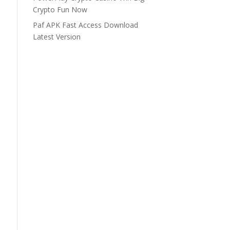
Crypto Fun Now
Paf APK Fast Access Download
Latest Version