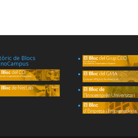
tòric de Blocs
cnoCampus