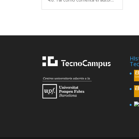
HIs
Te