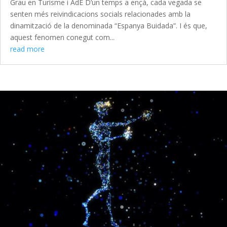
Grau en Turisme i AdE D’un temps a ençà, cada vegada se
senten més reivindicacions socials relacionades amb la
dinamització de la denominada “Espanya Buidada”. I és que,
aquest fenomen conegut com...
read more