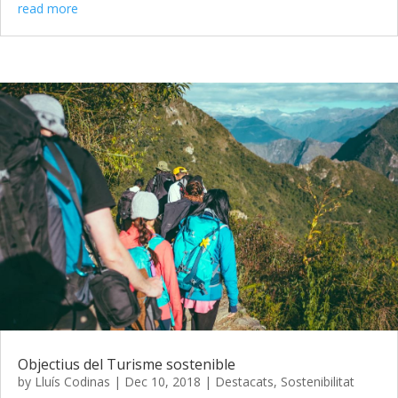
read more
Objectius del Turisme sostenible
by
Lluís Codinas
|
Dec 10, 2018
|
Destacats
,
Sostenibilitat