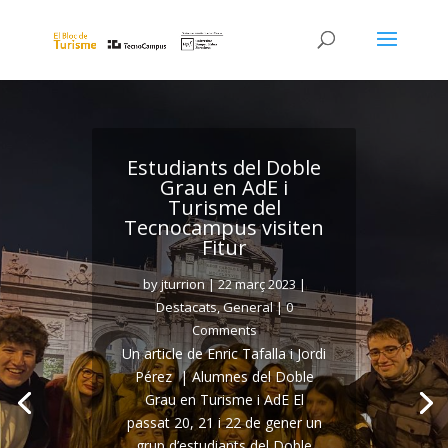
Estudiants del Doble
Grau en AdE i
Turisme del
Tecnocampus visiten
Fitur
by
jturrion
|
22 març 2023
|
Destacats
,
General
| 0
Comments
Un article de Enric Tafalla i Jordi
Pérez | Alumnes del Doble
Grau en Turisme i AdE El
passat 20, 21 i 22 de gener un
grup d’estudiants del Doble