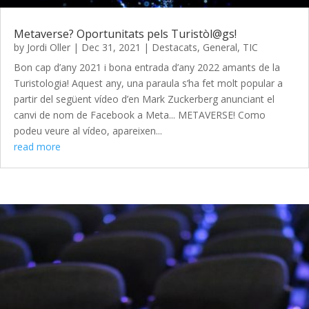
Metaverse? Oportunitats pels Turistòl@gs!
by
Jordi Oller
|
Dec 31, 2021
|
Destacats
,
General
,
TIC
Bon cap d’any 2021 i bona entrada d’any 2022 amants de la
Turistologia! Aquest any, una paraula s’ha fet molt popular a
partir del següent vídeo d’en Mark Zuckerberg anunciant el
canvi de nom de Facebook a Meta... METAVERSE! Como
podeu veure al vídeo, apareixen...
read more