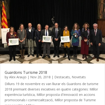
Guardons Turisme 2018
by
Alex Araujo
|
Nov 20, 2018
|
Destacats
,
Novetats
Dilluns 19 de novembre es van lliurar els Guardons de turisme
2018 premiant diverses iniciatives en quatre categories: Millor
experiència turística, Millor proposta d'Innovació en accions
promocionals i comercialització, Millor proposta de Turisme